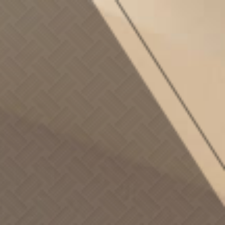
關 於
客 房
About
Room
新 訊
須 知
News
Note