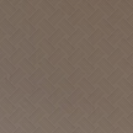
交 通
訂 房
Location
Order
景 點
台北分館
Scenery
Link
西門分館
Link